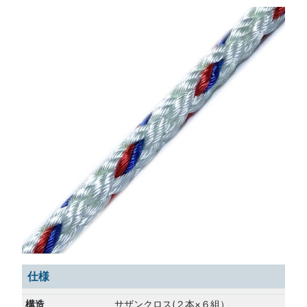
仕様
構造
サザンクロス(２本×６組）