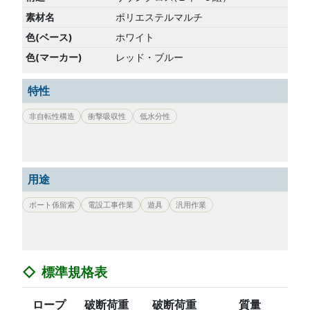
素材名
ポリエステルマルチ
色(ベース)
ホワイト
色(マーカー)
レッド・ブルー
特性
非自転性構造
衝撃吸収性
低水分性
用途
ボート係留索
電設工事作業
遊具
汎用作業
標準規格表
ロープ
破断荷重
破断荷重
質量