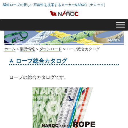
繊維ロープの新しい可能性を提案するメーカーNAROC（ナロック）
ホーム
>
製品情報
>
ダウンロード
>
ロープ総合カタログ
ロープ総合カタログ
ロープの総合カタログです。