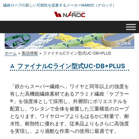
繊維ロープの新しい可能性を提案するメーカーNAROC（ナロック）
ホーム
>
製品情報
>
ファイナルCライン型式UC-DB+PLUS
ファイナルCライン型式UC-DB+PLUS
「鉄からスーパー繊維へ」ワイヤと同等以上の強度を
有した高機能繊維素材であるアラミド繊維「ケブラー
®」を強度体として採用し、外層部にポリエステルを
配置し、ウレタンで全体を被覆した三重構造のロープ
となります。ワイヤロープよりもはるかに軽量で、耐
水性、耐熱性に優れます。従来品よりもさらに高強度
を実現し、より過酷な作業への使用に最適です。