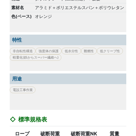
素材名
アラミド＋ポリエステルスパン＋ポリウレタン
色(ベース)
オレンジ
特性
非自転性構造
強度体の保護
低水分性
難燃性
低クリープ性
軽量化(鉄からスーパー繊維へ)
用途
電設工事作業
標準規格表
ロープ
破断荷重
破断荷重NK
質量