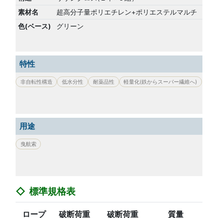
素材名
超高分子量ポリエチレン+ポリエステルマルチ
色(ベース)
グリーン
特性
非自転性構造
低水分性
耐薬品性
軽量化(鉄からスーパー繊維へ)
用途
曳航索
標準規格表
ロープ
破断荷重
破断荷重
質量