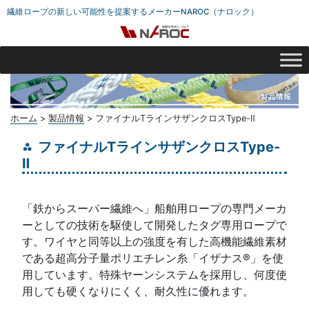
繊維ロープの新しい可能性を提案するメーカーNAROC（ナロック）
ホーム
>
製品情報
>
ファイナルTラインサザンクロスType-Ⅱ
ファイナルTラインサザンクロスType-
Ⅱ
「鉄からスーパー繊維へ」船舶用ロープの専門メーカ
ーとしての技術を駆使して開発したタグ専用ロープで
す。ワイヤと同等以上の強度を有した高機能繊維素材
である超高分子量ポリエチレン糸「イザナス®」を使
用しています。特殊ヤーンシステムを採用し、何度使
用しても硬くなりにくく、耐久性に優れます。