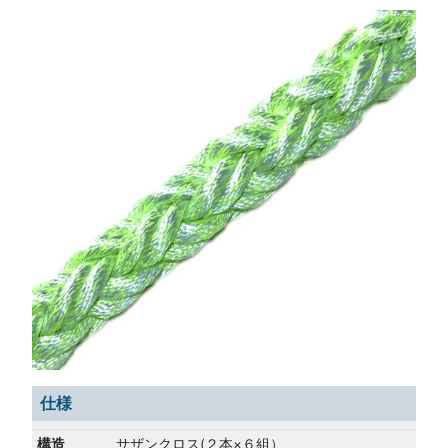
仕様
構造
サザンクロス(２本×６組）