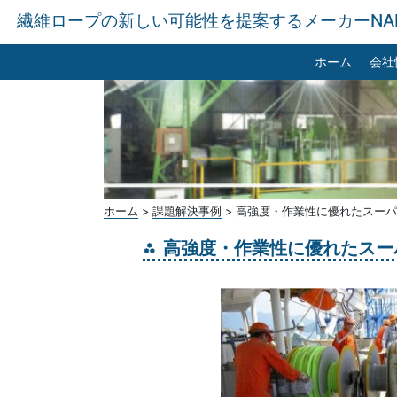
繊維ロープの新しい可能性を提案するメーカーNA
ホーム
会社
ホーム
>
課題解決事例
>
高強度・作業性に優れたスーパ
高強度・作業性に優れたスー