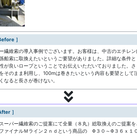
fore ］
ー繊維索の導入事例でございます。お客様は、中古のエチレン
係船索に取換えたいというご要望がありました。詳細な条件と
性が良いロープということでお伝えいただいておりました。さ
をそのまま利用し、100mは巻きたいという内容も要望として
くなると長さが巻けない。
ter ］
スーパー繊維索のご提案にて全量（８丸）総取換えのご提案を
ファイナルＭライン２ｎｄという商品の Φ３０～Φ３６ｘ１