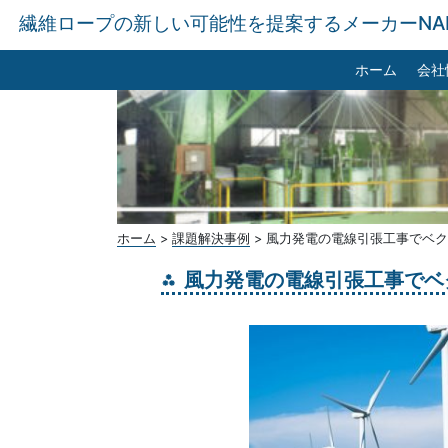
繊維ロープの新しい可能性を提案するメーカーNA
ホーム
会社
ホーム
>
課題解決事例
>
風力発電の電線引張工事でベク
風力発電の電線引張工事でベ