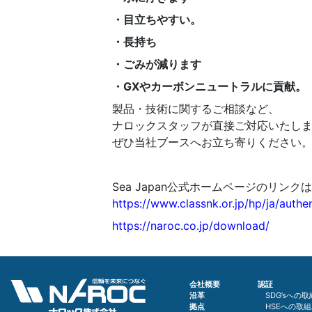
・目立ちやすい。
・長持ち
・ごみが減ります
・GXやカーボンニュートラルに貢献。
製品・技術に関するご相談など、
ナロックスタッフが直接ご対応いたし
ぜひ当社ブースへお立ち寄りください
Sea Japan公式ホームページのリン
https://www.classnk.or.jp/hp/ja/authe
https://naroc.co.jp/download/
会社概要
認証
沿革
SDG’sへの
拠点
HSEへの取