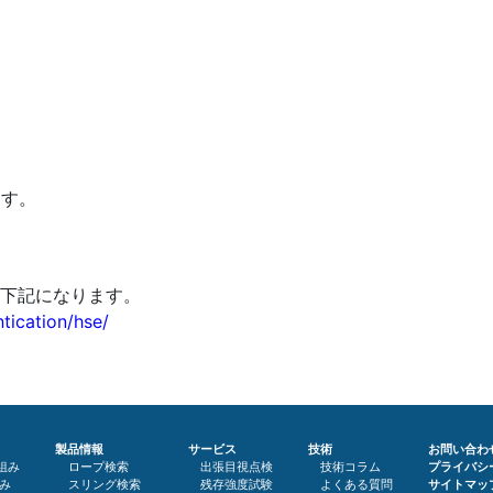
ます。
。
クは下記になります。
ntication/hse/
製品情報
サービス
技術
お問い合わ
取組み
ロープ検索
出張目視点検
技術コラム
プライバシ
組み
スリング検索
残存強度試験
よくある質問
サイトマッ