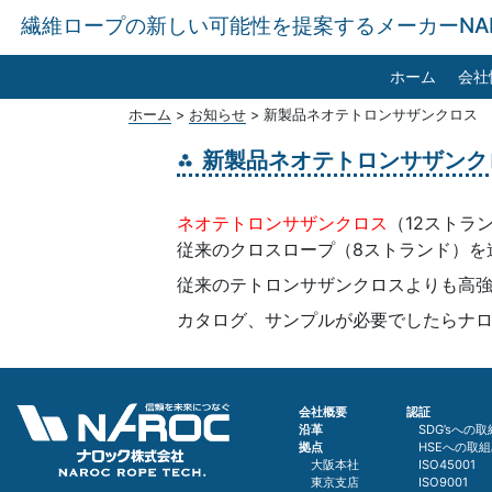
繊維ロープの新しい可能性を提案するメーカーNA
ホーム
会社
ホーム
>
お知らせ
>
新製品ネオテトロンサザンクロス
新製品ネオテトロンサザンク
ネオテトロンサザンクロス
（12ストラ
従来のクロスロープ（8ストランド）を
従来のテトロンサザンクロスよりも高
カタログ、サンプルが必要でしたらナ
会社概要
認証
沿革
SDG’sへの
拠点
HSEへの取
大阪本社
ISO45001
東京支店
ISO9001