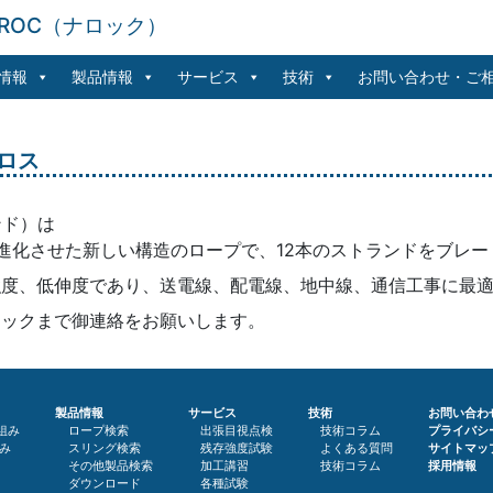
ROC（ナロック）
情報
製品情報
サービス
技術
お問い合わせ・ご
ロス
ンド）は
進化させた新しい構造のロープで、12本のストランドをブレー
強度、低伸度であり、送電線、配電線、地中線、通信工事に最
ロックまで御連絡をお願いします。
製品情報
サービス
技術
お問い合わ
取組み
ロープ検索
出張目視点検
技術コラム
プライバシ
組み
スリング検索
残存強度試験
よくある質問
サイトマッ
その他製品検索
加工講習
技術コラム
採用情報
ダウンロード
各種試験